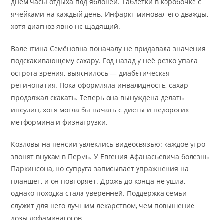
днём часы отдыха под яблоней. Таблетки в коробочке с
ячейками на каждый день. Инфаркт миновал его дважды,
хотя диагноз явно не щадящий.
Валентина Семёновна поначалу не придавала значения
подскакивающему сахару. Год назад у неё резко упала
острота зрения, выяснилось — диабетическая
ретинопатия. Пока оформляла инвалидность, сахар
продолжал скакать. Теперь она вынуждена делать
инсулин, хотя могла бы начать с диеты и недорогих
метформина и физнагрузки.
Козловы на пенсии увлеклись видеосвязью: каждое утро
звонят внукам в Пермь. У Евгения Афанасьевича болезнь
Паркинсона, но супруга записывает упражнения на
планшет, и он повторяет. Дрожь до конца не ушла,
однако походка стала уверенней. Поддержка семьи
служит для него лучшим лекарством, чем повышение
дозы дофаминагогов.