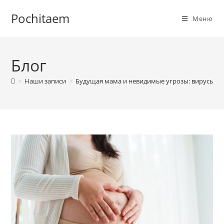
Перейти
Pochitaem
к
Меню
содержимому
Блог
>
Наши записи
>
Будущая мама и невидимые угрозы: вирусы во