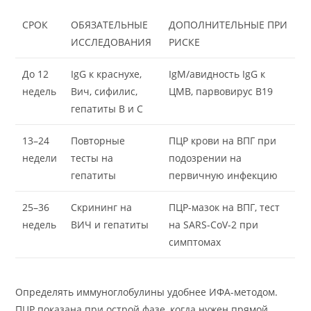
СРОК
ОБЯЗАТЕЛЬНЫЕ
ДОПОЛНИТЕЛЬНЫЕ ПРИ
ИССЛЕДОВАНИЯ
РИСКЕ
До 12
IgG к краснухе,
IgM/авидность IgG к
недель
Вич, сифилис,
ЦМВ, парвовирус B19
гепатиты B и C
13–24
Повторные
ПЦР крови на ВПГ при
недели
тесты на
подозрении на
гепатиты
первичную инфекцию
25–36
Скрининг на
ПЦР-мазок на ВПГ, тест
недель
ВИЧ и гепатиты
на SARS-CoV-2 при
симптомах
Определять иммуноглобулины удобнее ИФА-методом.
ПЦР показана при острой фазе, когда нужен прямой