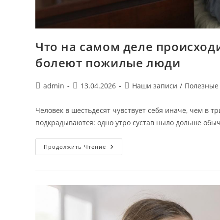
Что на самом деле происходи
болеют пожилые люди
Автор
Запись
Рубрика
admin
13.04.2026
Наши записи
/
Полезные
записи:
опубликована:
записи:
Человек в шестьдесят чувствует себя иначе, чем в т
подкрадываются: одно утро сустав ныло дольше обы
Что
Продолжить Чтение
На
Самом
Деле
Происходит,
Когда
Стареет
Организм:
Как
Болеют
Пожилые