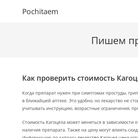
Перейти
Pochitaem
к
содержимому
Пишем пр
Как проверить стоимость Кагоц
Когда препарат нужен при симптомах простуды, грип
в ближайшей аптеке. Это удобно, но лекарство не с
учитывать инструкцию, возрастные ограничения, пр
Стоимость Кагоцела может меняться в зависимости от
наличия препарата. Также на цену могут влиять скид
Информацию по запросу
лекарство Кагоцел цена
кот