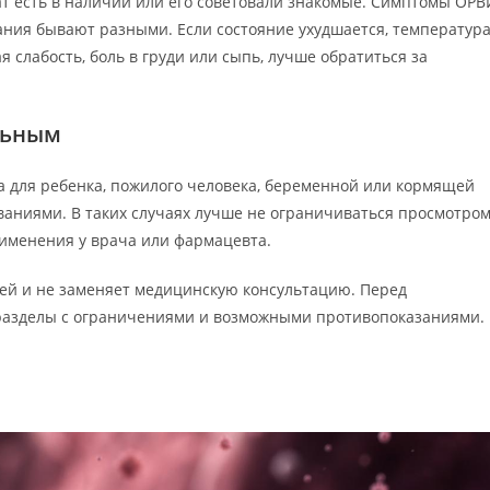
ат есть в наличии или его советовали знакомые. Симптомы ОРВ
ания бывают разными. Если состояние ухудшается, температур
я слабость, боль в груди или сыпь, лучше обратиться за
льным
 для ребенка, пожилого человека, беременной или кормящей
ваниями. В таких случаях лучше не ограничиваться просмотро
рименения у врача или фармацевта.
елей и не заменяет медицинскую консультацию. Перед
разделы с ограничениями и возможными противопоказаниями.