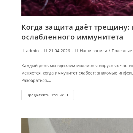
Когда защита даёт трещину:
ослабленного иммунитета
Автор
Запись
Рубрика
admin
21.04.2026
Наши записи
/
Полезные
записи:
опубликована:
записи:
Каждый день мы вдыхаем миллионы вирусных частиц,
меняется, когда иммунитет слабеет: знакомые инфекц
Разобраться,…
Когда
Продолжить Чтение
Защита
Даёт
Трещину:
Как
Вирусы
Меняют
Жизнь
Ослабленного
Иммунитета