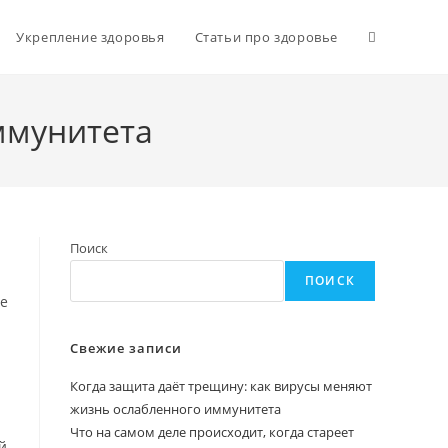
Переключи
Укрепление здоровья
Статьи про здоровье
поиск
ммунитета
по
Поиск
веб-
ПОИСК
ие
сайту
Свежие записи
Когда защита даёт трещину: как вирусы меняют
жизнь ослабленного иммунитета
Что на самом деле происходит, когда стареет
й